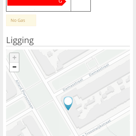
G
No Gas
Ligging
+
−