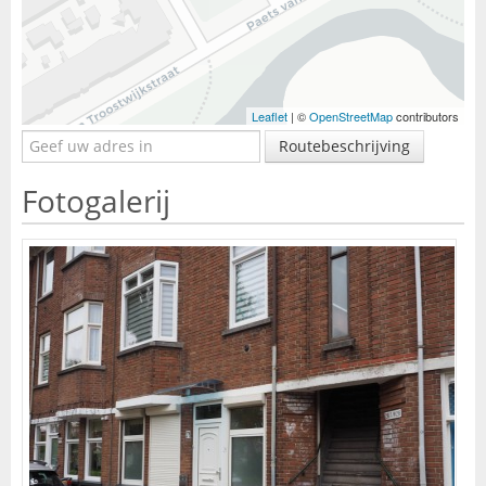
Leaflet
| ©
OpenStreetMap
contributors
Routebeschrijving
Fotogalerij