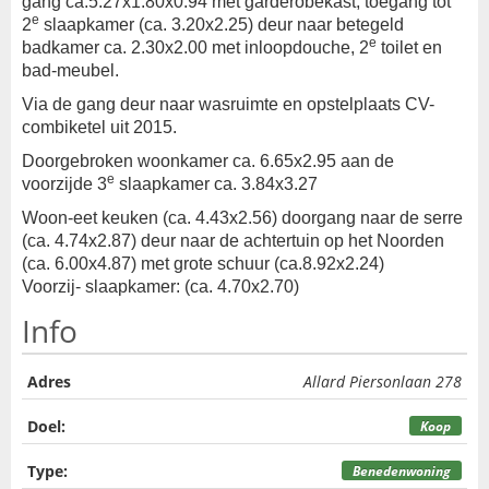
gang ca.5.27x1.80x0.94 met garderobekast, toegang tot
e
2
slaapkamer (ca. 3.20x2.25) deur naar betegeld
e
badkamer ca. 2.30x2.00 met inloopdouche, 2
toilet en
bad-meubel.
Via de gang deur naar wasruimte en opstelplaats CV-
combiketel uit 2015.
Doorgebroken woonkamer ca. 6.65x2.95 aan de
e
voorzijde 3
slaapkamer ca. 3.84x3.27
Woon-eet keuken (ca. 4.43x2.56) doorgang naar de serre
(ca. 4.74x2.87) deur naar de achtertuin op het Noorden
(ca. 6.00x4.87) met grote schuur (ca.8.92x2.24)
Voorzij- slaapkamer: (ca. 4.70x2.70)
Info
Adres
Allard Piersonlaan 278
Doel:
Koop
Type:
Benedenwoning