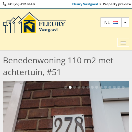
+31 (70) 319-333-5
Fleury Vastgoed
>
Property preview
TO
NL
Benedenwoning 110 m2 met
KOOP
achtertuin, #51
HUUR
BEDRIIJFS O.G.
OVER ONS
CONTACT