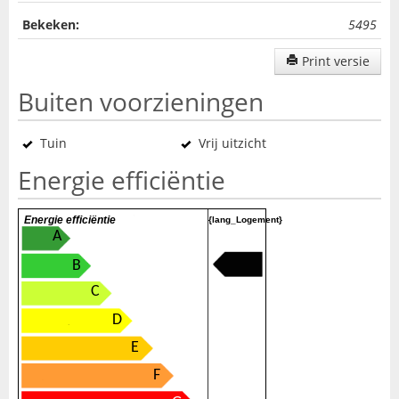
Bekeken:
5495
Print versie
Buiten voorzieningen
Tuin
Vrij uitzicht
Energie efficiëntie
Energie efficiëntie
{lang_Logement}
A
B
C
D
E
F